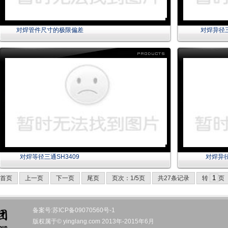
对焊管件尺寸的极限偏差
对焊异径
对焊等径三通SH3409
对焊异径
首页
上一页
下一页
尾页
页次：1/5页
共27条记录
转
页
备案号:
苏ICP备09070560号-1
版权属于© yinglang.com 2013年-2015年6月